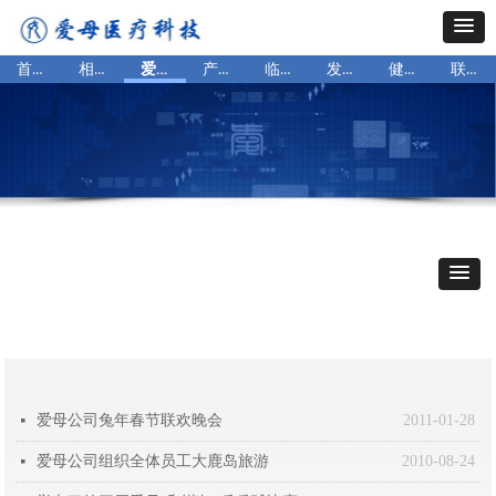
首页
相识爱母
爱母文化
产品资讯
临床论文
发展历程
健康小贴士
联系我们
爱母公司兔年春节联欢晚会
2011-01-28
넷
爱母公司组织全体员工大鹿岛旅游
2010-08-24
넷